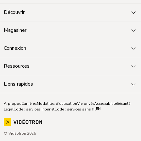
Découvrir
Magasiner
Connexion
Ressources
Liens rapides
À propos
Carrières
Modalités d’utilisation
Vie privée
Accessibilité
Sécurité
EN
Légal
Code : services Internet
Code : services sans fil
© Vidéotron 2026