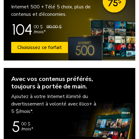
Internet 500 + Télé 5 choix, plus de
contenus et d’économies.
104
00
$
130,00 $
/mois*
Choisissez ce forfait
Avec vos contenus préférés,
toujours à portée de main.
Ajoutez à votre Internet illimité du
divertissement à volonté avec illico+ à
5 $/mois*.
5
00
$
/mois*