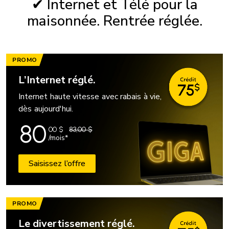
✔ Internet et Télé pour la
maisonnée. Rentrée réglée.
PROMO
L’Internet réglé.
Internet haute vitesse avec rabais à vie,
dès aujourd'hui.
80
00
$
83,00 $
/mois*
Saisissez l’offre
PROMO
Le divertissement réglé.