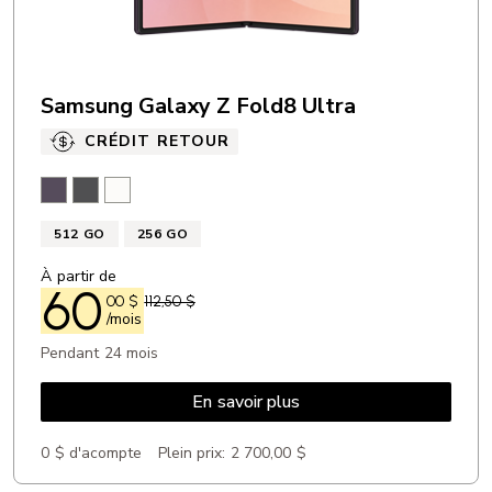
Samsung Galaxy Z Fold8 Ultra
CRÉDIT RETOUR
Violet techno
Graphite
Crème
512 GO
256 GO
À partir de
60
00
$
112,50 $
/mois
Pendant 24 mois
En savoir plus
0 $ d'acompte
Plein prix:
2 700,00 $