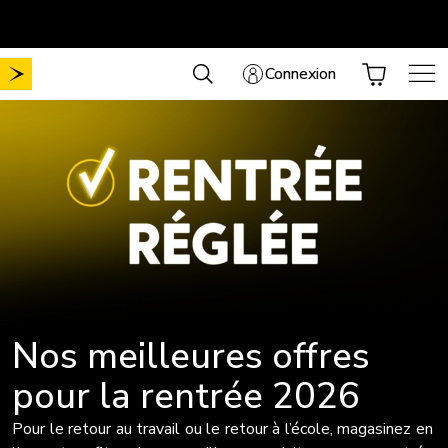
Aller
Mobilité sans frais de mise en service
Choisissez votre forfait
.
au
contenu
Connexion
Nos meilleures offres
pour la rentrée 2026
Pour le retour au travail ou le retour à l’école, magasinez en