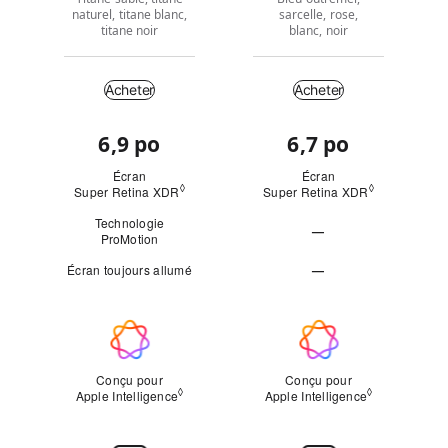
naturel, titane blanc,
sarcelle, rose,
titane noir
blanc, noir
Acheter
Acheter
Acheter
6,9 po
6,7 po
Coup
d’œil
Écran
Écran
◊
◊
Super Retina XDR
Mention légale
Super Retina XDR
Mention léga
Technologie
—
ProMotion
Ne
Écran toujours allumé
—
s’applique
Ne
pas
s’applique
Apple
pas
Intelligence
Conçu pour
Conçu pour
◊
◊
Apple Intelligence
Mention légale
Apple Intelligence
Mention léga