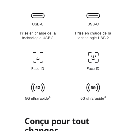
Connectivité
USB-C
USB-C
Prise en charge de la
Prise en charge de la
technologie USB 3
technologie USB 2
Face
ID/Touch ID
Face ID
Face ID
Connectivité
cellulaire
◊
◊
5G ultrarapide
Mention légale
5G ultrarapide
Mention légale
Conçu pour tout
changer.