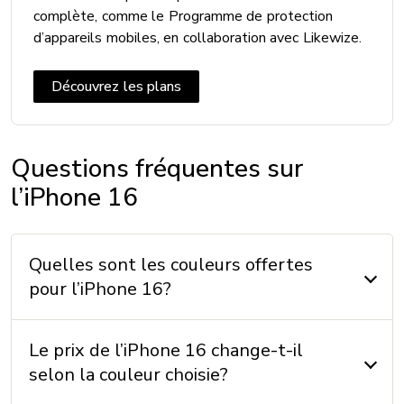
complète, comme le Programme de protection
d’appareils mobiles, en collaboration avec Likewize.
MÉMOIRE
Mémoire externe: Non
Découvrez les plans
Mémoire interne: 256 / 512 Go + 12 Go (RAM)
Questions fréquentes sur
SYSTÈME D'EXPLOITATION
l’iPhone 16
Système d’exploitation: iOS 26
Quelles sont les couleurs offertes
AUTRES
pour l’iPhone 16?
Accéléromètre: Oui
Boussole: Oui
Le prix de l’iPhone 16 change-t-il
GPS: Oui
selon la couleur choisie?
Radio FM: Non