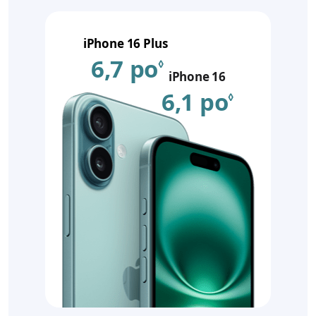
iPhone 16 Plus
6,7 po
Mention léga
◊
iPhone 16
6,1 po
Mentio
◊