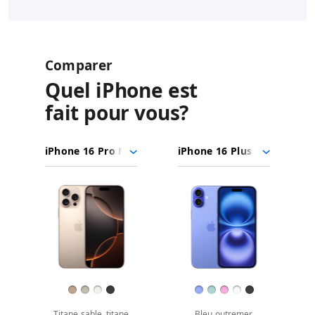
Comparer
Quel iPhone est
fait pour vous?
iPhone 16
Choisir
Sélectionner
Sélectionner
Pro Max
des
un
un
iPhone 16 Plus
modèles
modèle
modèle
Images
à
comparer.
Fini
Titane sable, titane
Bleu outremer,