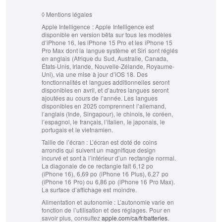
◊
Mentions légales
Apple Intelligence :
Apple Intelligence est
disponible en version bêta sur tous les modèles
d’iPhone 16, les iPhone 15 Pro et les iPhone 15
Pro Max dont la langue système et Siri sont réglés
en anglais (Afrique du Sud, Australie, Canada,
États-Unis, Irlande, Nouvelle-Zélande, Royaume-
Uni), via une mise à jour d’iOS 18. Des
fonctionnalités et langues additionnelles seront
disponibles en avril, et d’autres langues seront
ajoutées au cours de l’année. Les langues
disponibles en 2025 comprennent l’allemand,
l’anglais (Inde, Singapour), le chinois, le coréen,
l’espagnol, le français, l’italien, le japonais, le
portugais et le vietnamien.
Taille de l’écran :
L’écran est doté de coins
arrondis qui suivent un magnifique design
incurvé et sont à l’intérieur d’un rectangle normal.
La diagonale de ce rectangle fait 6,12 po
(iPhone 16), 6,69 po (iPhone 16 Plus), 6,27 po
(iPhone 16 Pro) ou 6,86 po (iPhone 16 Pro Max).
La surface d’affichage est moindre.
Alimentation et autonomie :
L’autonomie varie en
fonction de l’utilisation et des réglages. Pour en
savoir plus, consultez
apple.com/ca/fr/batteries
.