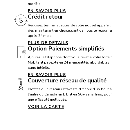
modèle.
CAMÉRA
EN SAVOIR PLUS
Crédit retour
Appareil photo frontal: 18 Mpx
Réduisez les mensualités de votre nouvel appareil
Appareil photo arrière: 48 Mpx
dès maintenant en choisissant de nous le retourner
après 24 mois.
Caméra vidéo: 4K
PLUS DE DÉTAILS
Option Paiements simplifiés
Ajoutez le téléphone dont vous rêvez à votre forfait
CONNECTIVITÉ
Mobile et payez-le en 24 mensualités abordables
sans intérêts.
5G+: Oui
EN SAVOIR PLUS
Couverture réseau de qualité
Bluetooth: 6
Profitez d’un réseau ultravaste et fiable d’un bout à
Communication en champ proche (NFC): Oui
l’autre du Canada en LTE et en 5G+ sans frais, pour
USB: USB C
une efficacité multipliée.
VOIR LA CARTE
VoLTE avec Vidéotron: Oui
Wi-Fi: Wifi 7
Appels Wi-Fi avec Vidéotron: Oui