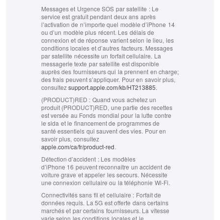
Messages et Urgence SOS par satellite :
Le
service est gratuit pendant deux ans après
l’activation de n’importe quel modèle d’iPhone 14
ou d’un modèle plus récent. Les délais de
connexion et de réponse varient selon le lieu, les
conditions locales et d’autres facteurs. Messages
par satellite nécessite un forfait cellulaire. La
messagerie texte par satellite est disponible
auprès des fournisseurs qui la prennent en charge;
des frais peuvent s’appliquer. Pour en savoir plus,
consultez
support.apple.com/kb/HT213885
.
(PRODUCT)RED :
Quand vous achetez un
produit (PRODUCT)RED, une partie des recettes
est versée au Fonds mondial pour la lutte contre
le sida et le financement de programmes de
santé essentiels qui sauvent des vies. Pour en
savoir plus, consultez
apple.com/ca/fr/product-red
.
Détection d’accident :
Les modèles
d’iPhone 16 peuvent reconnaître un accident de
voiture grave et appeler les secours. Nécessite
une connexion cellulaire ou la téléphonie Wi-Fi.
Connectivités sans fil et cellulaire :
Forfait de
données requis. La 5G est offerte dans certains
marchés et par certains fournisseurs. La vitesse
varie selon les conditions locales et le