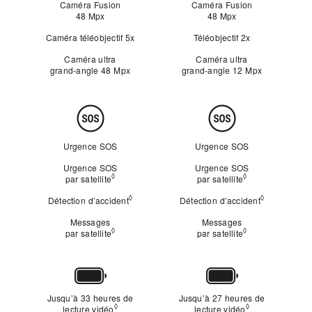
Caméra Fusion
Caméra Fusion
48 Mpx
48 Mpx
Caméra téléobjectif 5x
Téléobjectif 2x
Caméra ultra
Caméra ultra
grand‑angle 48 Mpx
grand‑angle 12 Mpx
Sécurité
Urgence SOS
Urgence SOS
Urgence SOS
Urgence SOS
◊
◊
par satellite
Mention légale
par satellite
Mention légale
◊
◊
Détection d’accident
Mention légale
Détection d’accident
Mention lég
Messages
Messages
◊
◊
par satellite
Mention légale
par satellite
Mention légale
Autonomie
Jusqu’à 33 heures de
Jusqu’à 27 heures de
◊
◊
lecture vidéo
Mention légale
lecture vidéo
Mention légale