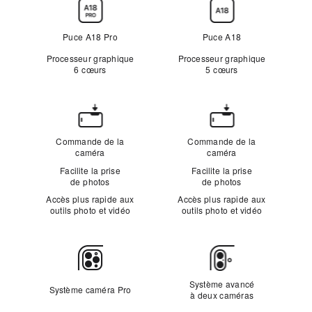
Puce
Puce A18 Pro
Puce A18
Processeur graphique
Processeur graphique
6 cœurs
5 cœurs
Commande
de
Commande de la
Commande de la
la
caméra
caméra
caméra
Facilite la prise
Facilite la prise
de photos
de photos
Accès plus rapide aux
Accès plus rapide aux
outils photo et vidéo
outils photo et vidéo
Caméras
Système avancé
Système caméra Pro
à deux caméras