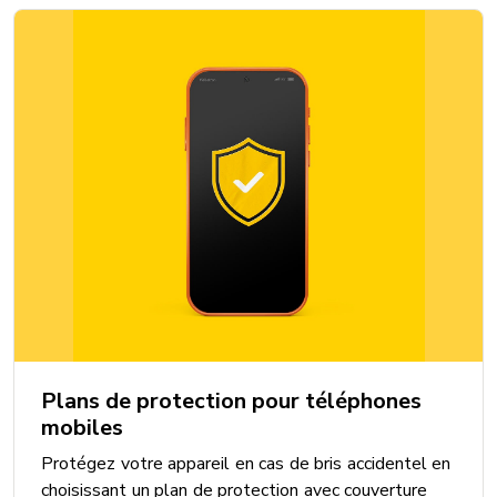
DIMENSIONS
Hauteur: 156,2 mm
Largeur: 74,7 mm
Épaisseur: 5,6 mm
Poids: 165 g
INCLUS
Câble: Oui
Chargeur: Non
Plans de protection pour téléphones
Écouteurs: Non
mobiles
Instructions: Oui
Protégez votre appareil en cas de bris accidentel en
choisissant un plan de protection avec couverture