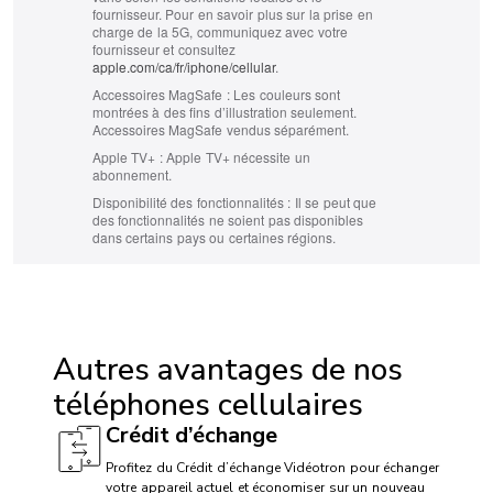
fournisseur. Pour en savoir plus sur la prise en
charge de la 5G, communiquez avec votre
fournisseur et consultez
apple.com/ca/fr/iphone/cellular
.
Accessoires MagSafe :
Les couleurs sont
montrées à des fins d’illustration seulement.
Accessoires MagSafe vendus séparément.
Apple TV+ :
Apple TV+ nécessite un
abonnement.
Disponibilité des fonctionnalités :
Il se peut que
des fonctionnalités ne soient pas disponibles
dans certains pays ou certaines régions.
ACCESSIBILITÉ
Compatibilité avec appareil auditif: Oui
Autres avantages de nos
TTY / ATS: Oui
téléphones cellulaires
Compatibilité avec service T911: Oui
Crédit d’échange
Dispositif mains libres: Oui
Profitez du Crédit d’échange Vidéotron pour échanger
votre appareil actuel et économiser sur un nouveau