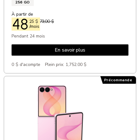
256 GO
À partir de
48
25
$
73,00 $
/mois
Pendant 24 mois
En savoir plus
0 $ d'acompte
Plein prix:
1,752.00 $
Précommande