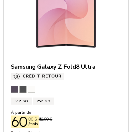
Samsung Galaxy Z Fold8 Ultra
CRÉDIT RETOUR
Violet techno
Graphite
Crème
512 GO
256 GO
À partir de
60
00
$
112,50 $
/mois