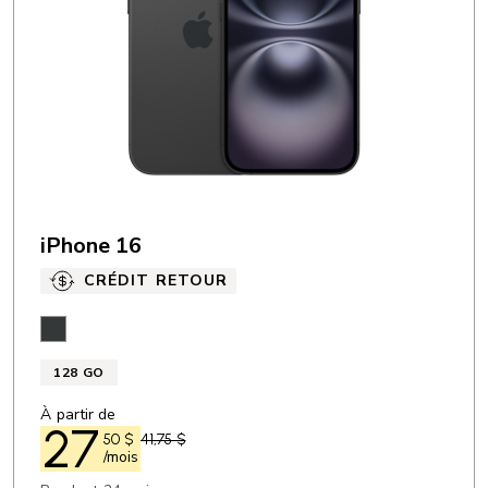
iPhone 16
CRÉDIT RETOUR
Noir
128 GO
À partir de
27
50
$
41,75 $
/mois