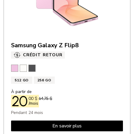
Samsung Galaxy Z Flip8
CRÉDIT RETOUR
Rose
Crème
Graphite
512 GO
256 GO
À partir de
20
00
$
64,75 $
/mois
Pendant 24 mois
En savoir plus