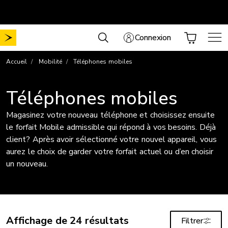
Aller
Mobilité sans frais de mise en service
Choisissez votre forfait
.
au
contenu
Connexion
Accueil
Mobilité
Téléphones mobiles
Téléphones mobiles
Magasinez votre nouveau téléphone et choisissez ensuite
le forfait Mobile admissible qui répond à vos besoins. Déjà
client? Après avoir sélectionné votre nouvel appareil, vous
aurez le choix de garder votre forfait actuel ou d’en choisir
un nouveau.
Affichage de 24 résultats
Filtrer