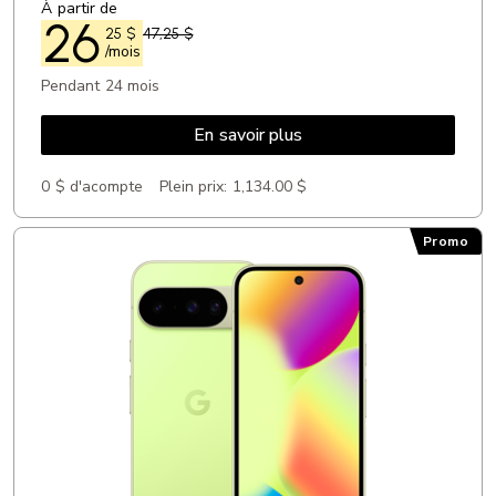
À partir de
26
25
$
47,25 $
/mois
Pendant 24 mois
En savoir plus
0 $ d'acompte
Plein prix:
1,134.00 $
Promo