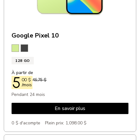
Google Pixel 10
Citronnelle
Noir volcanique
128 GO
À partir de
5
00
$
45,75 $
/mois
Pendant 24 mois
En savoir plus
0 $ d'acompte
Plein prix:
1,098.00 $