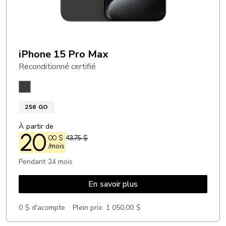
iPhone 15 Pro Max
Reconditionné certifié
Titane Noir
256 GO
À partir de
20
00
$
43,75 $
/mois
Pendant 24 mois
En savoir plus
0 $ d'acompte
Plein prix:
1 050,00 $