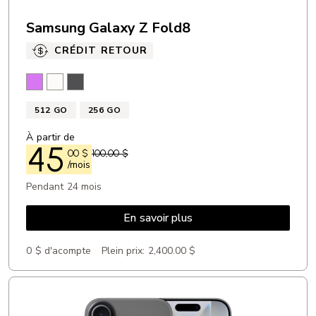
Samsung Galaxy Z Fold8
CRÉDIT RETOUR
Lavande
Crème
Graphite
512 GO
256 GO
À partir de
45
00
$
100,00 $
/mois
Pendant 24 mois
En savoir plus
0 $ d'acompte
Plein prix:
2,400.00 $