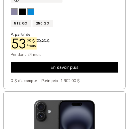
Violet Cobalt
Noir
Bleu ciel
512 GO
256 GO
À partir de
53
25
$
79,25 $
/mois
Pendant 24 mois
En savoir plus
0 $ d'acompte
Plein prix:
1,902.00 $