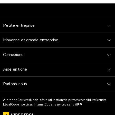
Petite entreprise
Moyenne et grande entreprise
Connexions
Aide en ligne
Parlons-nous
À propos
Carrières
Modalités d’utilisation
Vie privée
Accessibilité
Sécurité
EN
Légal
Code : services Internet
Code : services sans fil