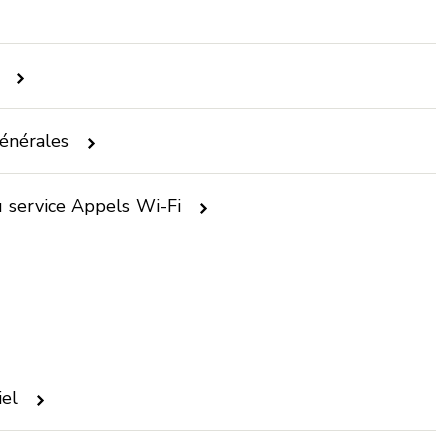
générales
du service Appels Wi-Fi
iel