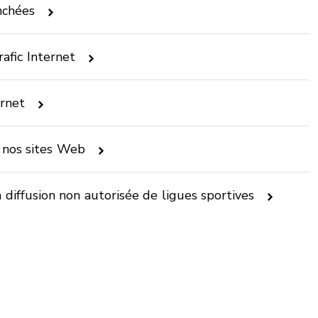
nchées
afic Internet
ernet
e nos sites Web
diffusion non autorisée de ligues sportives