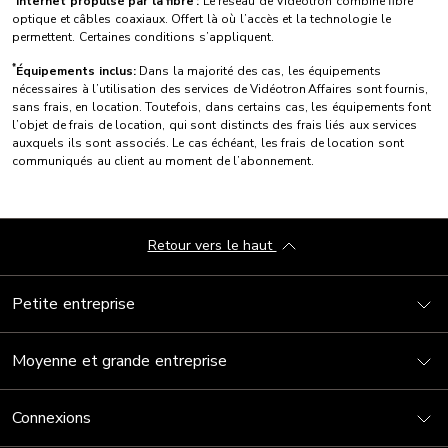
Internet propulsé par la fibre :
Le réseau de Vidéotron combine fibre
optique et câbles coaxiaux. Offert là où l’accès et la technologie le
permettent. Certaines conditions s’appliquent.
*
Équipements inclus:
Dans la majorité des cas, les équipements
nécessaires à l’utilisation des services de Vidéotron Affaires sont fournis,
sans frais, en location. Toutefois, dans certains cas, les équipements font
l’objet de frais de location, qui sont distincts des frais liés aux services
auxquels ils sont associés. Le cas échéant, les frais de location sont
communiqués au client au moment de l’abonnement.
Retour vers le haut
Petite entreprise
Moyenne et grande entreprise
Connexions