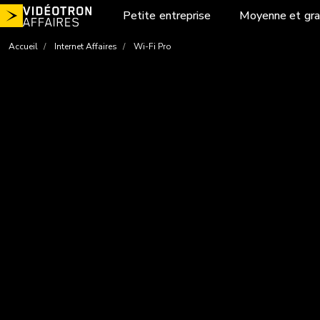
Aller
Petite entreprise
Moyenne et gra
au
contenu
Accueil
Internet Affaires
Wi-Fi Pro