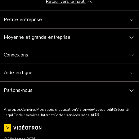
Retour vers le haut
Petite entreprise
Moyenne et grande entreprise
Connexions
Aide en ligne
Parlons-nous
À propos
Carrières
Modalités d’utilisation
Vie privée
Accessibilité
Sécurité
EN
Légal
Code : services Internet
Code : services sans fil
© Vidéotron 2026