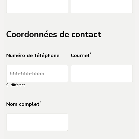
DO NOT DELETE Separator_Field_for_Forms_2
Coordonnées de contact
*
Numéro de téléphone
Courriel
Si différent
DO NOT DELETE
Separator_Field_for_Forms_2
*
Nom complet
DO NOT DELETE
Separator_Field_for_Forms_2
DO NOT DELETE
Separator_Field_for_Forms_2