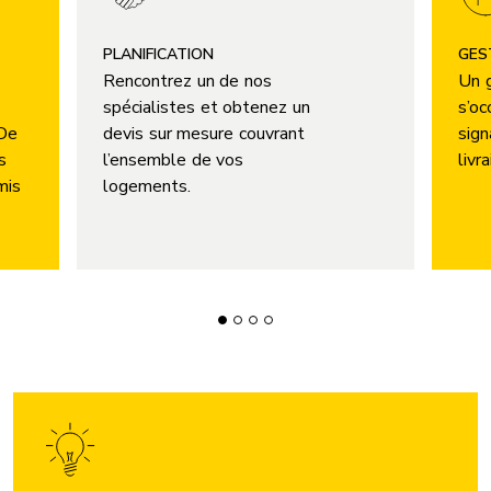
PLANIFICATION
GES
Rencontrez un de nos
Un g
spécialistes et obtenez un
s’oc
 De
devis sur mesure couvrant
sign
s
l’ensemble de vos
livr
mis
logements.