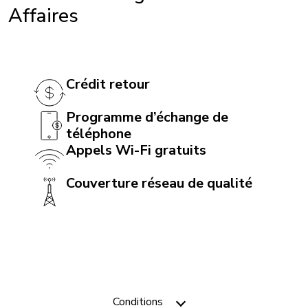
TTY / ATS: Oui
Affaires
Compatibilité avec service T911: Oui
Dispositif mains libres: Oui
Crédit retour
BATTERIE
Programme d’échange de
Batterie: 5000 mAh non amovible
téléphone
Appels Wi-Fi gratuits
Couverture réseau de qualité
CAMÉRA
Appareil photo frontal: 12 Mpx
Appareil photo arrière: 50 + 8 + 5 Mpx
Caméra vidéo: 1080p
Conditions