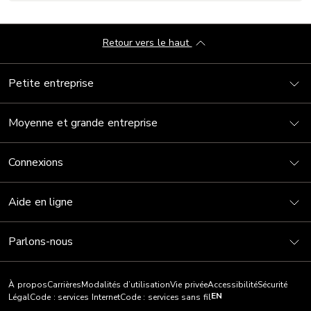
Retour vers le haut
Petite entreprise
Moyenne et grande entreprise
Connexions
Aide en ligne
Parlons-nous
À propos
Carrières
Modalités d’utilisation
Vie privée
Accessibilité
Sécurité
EN
Légal
Code : services Internet
Code : services sans fil