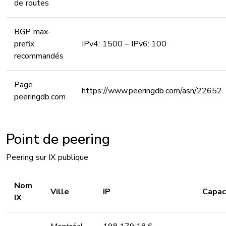
de routes
BGP max-
prefix
IPv4: 1500 – IPv6: 100
recommandés
Page
https://www.peeringdb.com/asn/22652
peeringdb.com
Point de peering
Peering sur IX publique
Nom
Ville
IP
Capac
IX