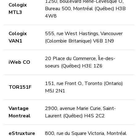
1250, boulevard René-Lévesque O.,
Cologix
Bureau 500, Montréal (Québec) H3B
MTL3
4W8
Cologix
555, rue West Hastings, Vancouver
VAN1
(Colombie Britanique) V6B 1N9
20 Place du Commerce, Île-des-
iWeb CO
soeurs (Québec) H3E 1Z6
151, rue Front O., Toronto (Ontario)
TOR151F
M5J 2N1
Vantage
2900, avenue Marie Curie, Saint-
Montreal
Laurent (Québec) H4S 2C2
eStruxture
800, rue du Square Victoria, Montréal