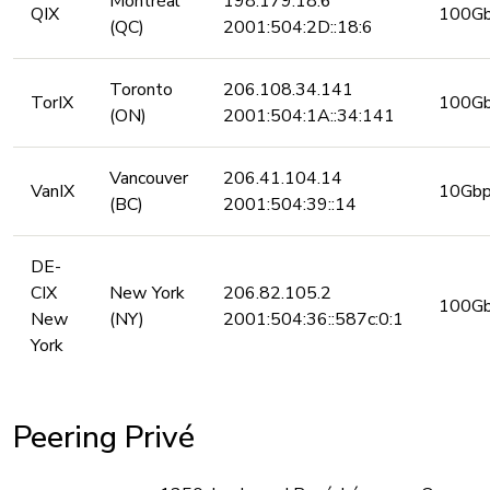
Montréal
198.179.18.6
QIX
100G
(QC)
2001:504:2D::18:6
Toronto
206.108.34.141
TorIX
100G
(ON)
2001:504:1A::34:141
Vancouver
206.41.104.14
VanIX
10Gb
(BC)
2001:504:39::14
DE-
CIX
New York
206.82.105.2
100G
New
(NY)
2001:504:36::587c:0:1
York
Peering Privé