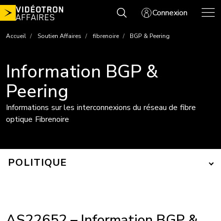
Aller
Connexion
au
contenu
Accueil
Soutien Affaires
fibrenoire
BGP & Peering
Information BGP &
Peering
Informations sur les interconnexions du réseau de fibre
optique Fibrenoire
POLITIQUE
AS22652 – Information BGP &