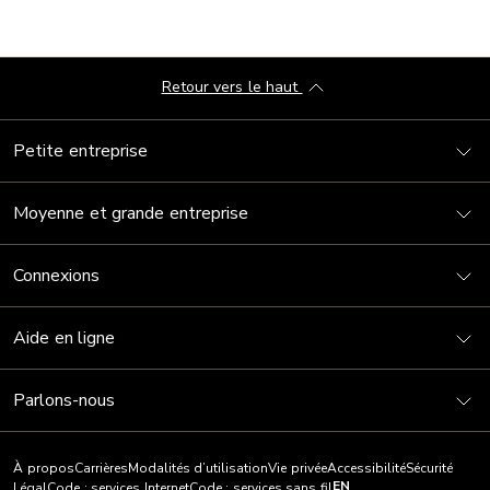
Retour vers le haut
Petite entreprise
Moyenne et grande entreprise
Connexions
Aide en ligne
Parlons-nous
À propos
Carrières
Modalités d’utilisation
Vie privée
Accessibilité
Sécurité
EN
Légal
Code : services Internet
Code : services sans fil