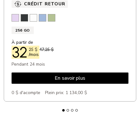
CRÉDIT RETOUR
Lavande
Noir
Blanc
Bleu aube
Sauge
256 GO
À partir de
32
25
$
47,25 $
/mois
Pendant 24 mois
En savoir plus
0 $ d'acompte
Plein prix:
1 134,00 $