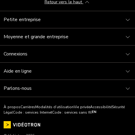
Retour vers le haut
Petite entreprise
Moyenne et grande entreprise
Connexions
Aide en ligne
Parlons-nous
À propos
Carrières
Modalités d’utilisation
Vie privée
Accessibilité
Sécurité
EN
Légal
Code : services Internet
Code : services sans fil