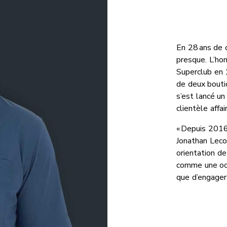
En 28 ans de c
presque. L’ho
Superclub en 1
de deux boutiq
s’est lancé un
clientèle affai
« Depuis 2016,
Jonathan Lecom
orientation d
comme une oc
que d’engager