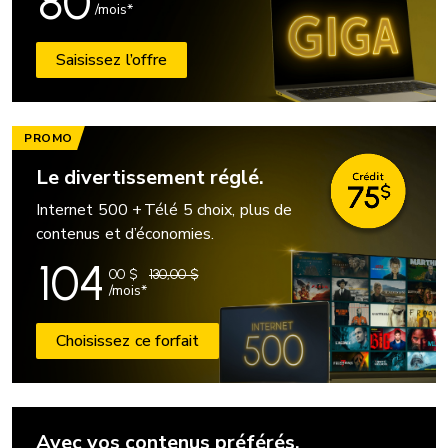
80
/mois*
Saisissez l’offre
PROMO
Le divertissement réglé.
Internet 500 + Télé 5 choix, plus de
contenus et d’économies.
104
00
$
130,00 $
/mois*
Choisissez ce forfait
Avec vos contenus préférés,