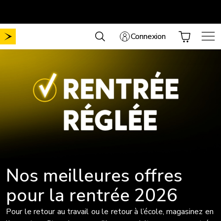
Aller
Mobilité sans frais de mise en service
Choisissez votre forfait
.
au
contenu
Connexion
Nos meilleures offres
pour la rentrée 2026
Pour le retour au travail ou le retour à l’école, magasinez en