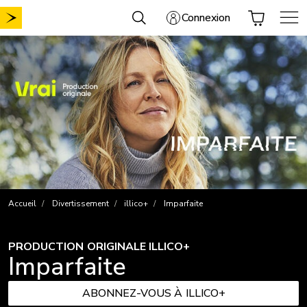
Aller
Connexion
au
contenu
Accueil
Divertissement
illico+
Imparfaite
PRODUCTION ORIGINALE ILLICO+
Imparfaite
ABONNEZ-VOUS À ILLICO+