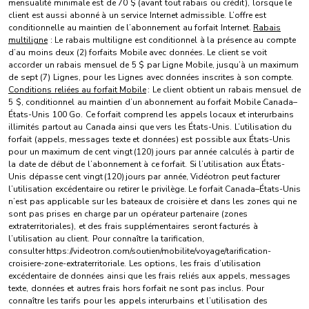
mensualité minimale est de 70 $ (avant tout rabais ou crédit), lorsque le
client est aussi abonné à un service Internet admissible. L’offre est
conditionnelle au maintien de l’abonnement au forfait Internet.
Rabais
multiligne
: Le rabais multiligne est conditionnel à la présence au compte
d’au moins deux (2) forfaits Mobile avec données. Le client se voit
accorder un rabais mensuel de 5 $ par Ligne Mobile, jusqu’à un maximum
de sept (7) Lignes, pour les Lignes avec données inscrites à son compte.
Conditions reliées au forfait Mobile
: Le client obtient un rabais mensuel de
5 $, conditionnel au maintien d’un abonnement au forfait Mobile Canada–
États-Unis 100 Go. Ce forfait comprend les appels locaux et interurbains
illimités partout au Canada ainsi que vers les États-Unis. L’utilisation du
forfait (appels, messages texte et données) est possible aux États-Unis
pour un maximum de cent vingt (120) jours par année calculés à partir de
la date de début de l’abonnement à ce forfait. Si l’utilisation aux États-
Unis dépasse cent vingt (120) jours par année, Vidéotron peut facturer
l’utilisation excédentaire ou retirer le privilège. Le forfait Canada–États-Unis
n’est pas applicable sur les bateaux de croisière et dans les zones qui ne
sont pas prises en charge par un opérateur partenaire (zones
extraterritoriales), et des frais supplémentaires seront facturés à
l’utilisation au client. Pour connaître la tarification,
consulter https://videotron.com/soutien/mobilite/voyage/tarification-
croisiere-zone-extraterritoriale. Les options, les frais d’utilisation
excédentaire de données ainsi que les frais reliés aux appels, messages
texte, données et autres frais hors forfait ne sont pas inclus. Pour
connaître les tarifs pour les appels interurbains et l’utilisation des