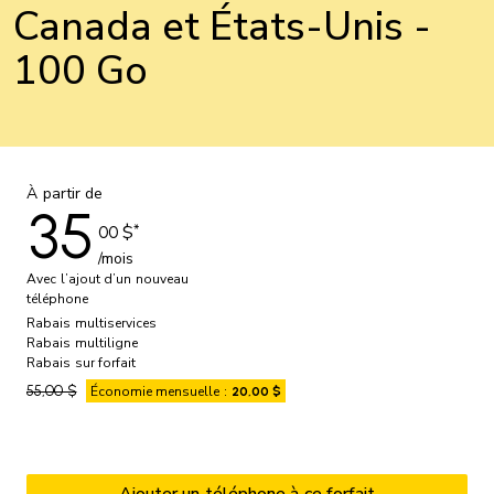
Canada et États-Unis -
100 Go
À partir de
35
*
$
00
/mois
Avec l’ajout d’un nouveau
téléphone
Rabais multiservices
Rabais multiligne
Rabais sur forfait
55,00 $
Économie mensuelle :
20,00 $