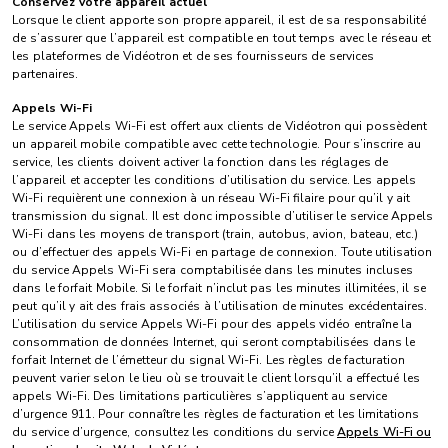
Conservez votre appareil actuel
Lorsque le client apporte son propre appareil, il est de sa responsabilité
de s’assurer que l’appareil est compatible en tout temps avec le réseau et
les plateformes de Vidéotron et de ses fournisseurs de services
partenaires.
Appels Wi-Fi
Le service Appels Wi-Fi est offert aux clients de Vidéotron qui possèdent
un appareil mobile compatible avec cette technologie. Pour s’inscrire au
service, les clients doivent activer la fonction dans les réglages de
l’appareil et accepter les conditions d’utilisation du service. Les appels
Wi-Fi requièrent une connexion à un réseau Wi-Fi filaire pour qu’il y ait
transmission du signal. Il est donc impossible d’utiliser le service Appels
Wi-Fi dans les moyens de transport (train, autobus, avion, bateau, etc.)
ou d’effectuer des appels Wi-Fi en partage de connexion. Toute utilisation
du service Appels Wi-Fi sera comptabilisée dans les minutes incluses
dans le forfait Mobile. Si le forfait n’inclut pas les minutes illimitées, il se
peut qu’il y ait des frais associés à l’utilisation de minutes excédentaires.
L’utilisation du service Appels Wi-Fi pour des appels vidéo entraîne la
consommation de données Internet, qui seront comptabilisées dans le
forfait Internet de l’émetteur du signal Wi-Fi. Les règles de facturation
peuvent varier selon le lieu où se trouvait le client lorsqu’il a effectué les
appels Wi-Fi. Des limitations particulières s’appliquent au service
d’urgence 911. Pour connaître les règles de facturation et les limitations
du service d’urgence, consultez les conditions du service
Appels Wi-Fi ou