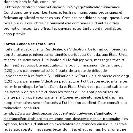
données hors forfait, consulter
le https://videotron.com/soutien/mobilite/voyage/tarification-itinerance.
Conditions générales
: Les taxes et les frais municipaux, provinciaux et
fédéraux applicables sont en sus. Certaines conditions s’appliquent. Il est
possible que ces offres ne puissent être combinées à d’autres offres
promotionnelles. Les offres, les services et les tarifs sont modifiables
sans préavis.
Forfait Canada et États-Unis
Forfait offert aux clients Résidentiel de Vidéotron. Ce forfait comprend les
appels locaux et interurbains illimités partout au Canada, aux États-Unis
et entre les deux pays. L’utilisation du forfait (appels, messages texte et
données) est possible aux États-Unis pour un maximum de cent vingt
(120) jours par année calculés à partir de la date de début de
l’abonnement à ce forfait. Si l’utilisation aux États-Unis dépasse cent vingt
(120) jours par année, Vidéotron peut facturer l’utilisation excédentaire ou
retirer le privilège. Le forfait Canada et États-Unis n’est pas applicable sur
les bateaux de croisière et dans les zones qui ne sont pas prises en
charge par un opérateur partenaire (zones extraterritoriales), et des frais
supplémentaires seront facturés à l’utilisation au client. Pour connaître la
tarification, consulter
le
https://www.videotron.com/soutien/mobilite/voyage/tarification-
itinerance#en-croisiere-ou-en-zone-non-desservie-par-un-partenaire
. Les
options, les frais d’utilisation excédentaire de données ainsi que les frais
reliés aux appels, messages texte, données et autres frais hors forfait ne