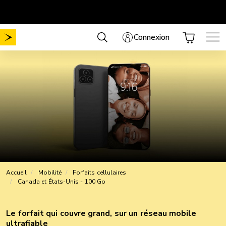
Aller
Mobilité sans frais de mise en service
Choisissez votre forfait
.
au
contenu
Connexion
Accueil
Mobilité
Forfaits cellulaires
Canada et États-Unis - 100 Go
Le forfait qui couvre grand, sur un réseau mobile
ultrafiable