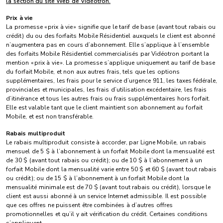
la section du site Web de Vidéotron.
Prix à vie
La promesse « prix à vie » signifie que le tarif de base (avant tout rabais ou
crédit) du ou des forfaits Mobile Résidentiel auxquels le client est abonné
n’augmentera pas en cours d’abonnement. Elle s’applique à l’ensemble
des forfaits Mobile Résidentiel commercialisés par Vidéotron portant la
mention « prix à vie ». La promesse s’applique uniquement au tarif de base
du forfait Mobile, et non aux autres frais, tels que les options
supplémentaires, les frais pour le service d’urgence 911, les taxes fédérale,
provinciales et municipales, les frais d’utilisation excédentaire, les frais
d’itinérance et tous les autres frais ou frais supplémentaires hors forfait.
Elle est valable tant que le client maintient son abonnement au forfait
Mobile, et est non transférable.
Rabais multiproduit
Le rabais multiproduit consiste à accorder, par Ligne Mobile, un rabais
mensuel de 5 $ à l’abonnement à un forfait Mobile dont la mensualité est
de 30 $ (avant tout rabais ou crédit); ou de 10 $ à l’abonnement à un
forfait Mobile dont la mensualité varie entre 50 $ et 60 $ (avant tout rabais
ou crédit); ou de 15 $ à l’abonnement à un forfait Mobile dont la
mensualité minimale est de 70 $ (avant tout rabais ou crédit), lorsque le
client est aussi abonné à un service Internet admissible. Il est possible
que ces offres ne puissent être combinées à d’autres offres
promotionnelles et qu’il y ait vérification du crédit. Certaines conditions
s’appliquent.