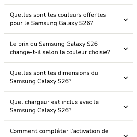
VoLTE avec Vidéotron: Oui
Quelles sont les couleurs offertes
Wi-Fi: 802.11 a/b/g/n/ac/6e/7
pour le Samsung Galaxy S26?
Appels Wi-Fi avec Vidéotron: Oui
Le prix du Samsung Galaxy S26
change-t-il selon la couleur choisie?
DIMENSIONS
Hauteur: 149,6 mm
Quelles sont les dimensions du
Largeur: 71,7 mm
Samsung Galaxy S26?
Épaisseur: 7,2 mm
Poids: 167 g
Quel chargeur est inclus avec le
Samsung Galaxy S26?
INCLUS
Câble: Oui
Comment compléter l’activation de