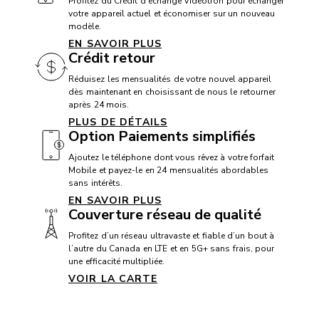
Profitez du Crédit d’échange Vidéotron pour échanger
votre appareil actuel et économiser sur un nouveau
Boussole: Oui
modèle.
GPS: Oui
EN SAVOIR PLUS
Crédit retour
Radio FM: Oui
Réduisez les mensualités de votre nouvel appareil
Format de carte SIM: nano Sim et eSim
dès maintenant en choisissant de nous le retourner
après 24 mois.
PLUS DE DÉTAILS
Option Paiements simplifiés
PROCESSEUR
Ajoutez le téléphone dont vous rêvez à votre forfait
Processeur: Snapdragon 8 Elite Gen 5 (3nm)
Mobile et payez-le en 24 mensualités abordables
sans intérêts.
EN SAVOIR PLUS
Couverture réseau de qualité
ÉCRAN
Profitez d’un réseau ultravaste et fiable d’un bout à
Résolution: 2340 X 1080 px
l’autre du Canada en LTE et en 5G+ sans frais, pour
une efficacité multipliée.
Type d’écran: AMOLED
VOIR LA CARTE
Taille (diagonale en pouces): 6,3 po