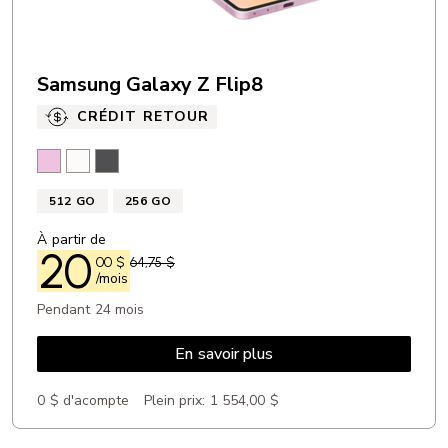
Samsung Galaxy Z Flip8
CRÉDIT RETOUR
Rose
Crème
Graphite
512 GO
256 GO
À partir de
20
00
$
64,75 $
/mois
Pendant 24 mois
En savoir plus
0 $ d'acompte
Plein prix:
1 554,00 $