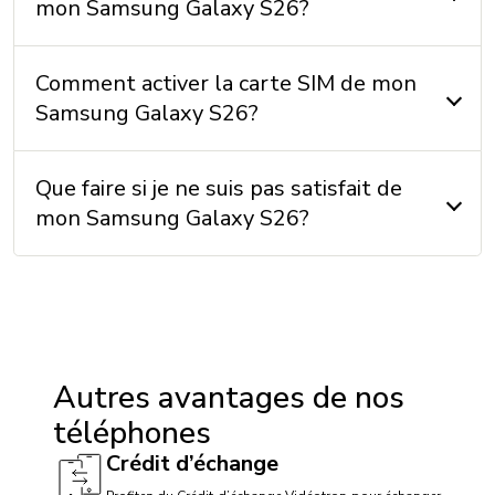
Chargeur: Non
mon Samsung Galaxy S26?
Écouteurs: Non
Instructions: Non
Comment activer la carte SIM de mon
Samsung Galaxy S26?
MÉMOIRE
Que faire si je ne suis pas satisfait de
Mémoire externe: Non
mon Samsung Galaxy S26?
Mémoire interne: 128 Go / 256 Go + 12 Go (RAM)
SYSTÈME D'EXPLOITATION
Système d’exploitation: Android 16
Autres avantages de nos
téléphones
AUTRES
Crédit d’échange
Accéléromètre: Oui