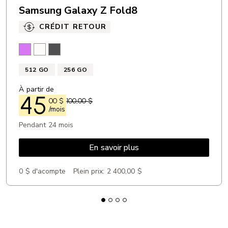
Samsung Galaxy Z Fold8
CRÉDIT RETOUR
Lavande
Crème
Graphite
512 GO
256 GO
À partir de
45
00
$
100,00 $
/mois
Pendant 24 mois
En savoir plus
0 $ d'acompte
Plein prix:
2 400,00 $