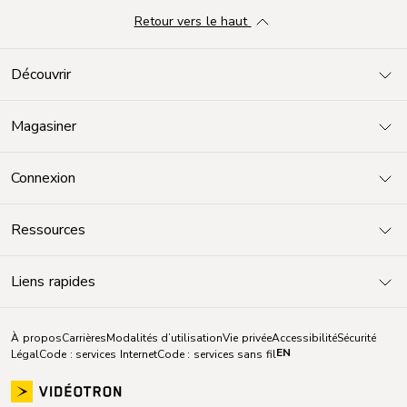
Retour vers le haut
Découvrir
Magasiner
Connexion
Ressources
Liens rapides
À propos
Carrières
Modalités d’utilisation
Vie privée
Accessibilité
Sécurité
EN
Légal
Code : services Internet
Code : services sans fil