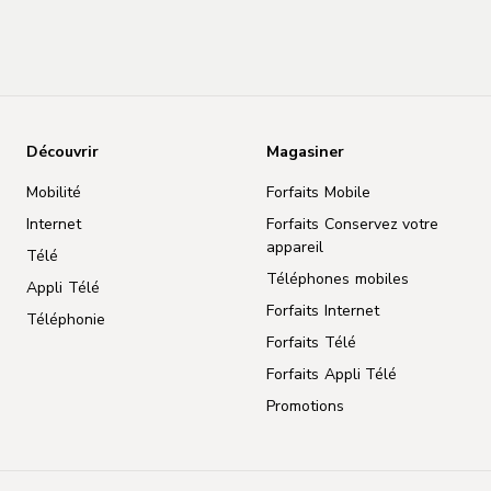
ÉCRAN
Écran Super Retina XDR
Écran DELO intégral de 6,1 po (diagonale)
Découvrir
Magasiner
Mobilité
Forfaits Mobile
PUCE
Internet
Forfaits Conservez votre
appareil
Télé
Puce A14 Bionic
Téléphones mobiles
Appli Télé
Neural Engine de nouvelle génération
Forfaits Internet
Téléphonie
Forfaits Télé
Forfaits Appli Télé
Promotions