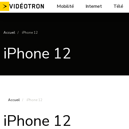
Aller
Mobilité
Internet
Télé
au
contenu
Accueil
iPhone 12
iPhone 12
Accueil
iPhone 12
iPhone 12