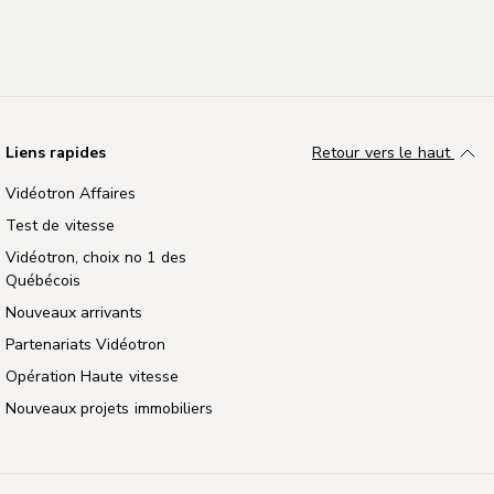
STOCKAGE
1
64 Go ou 128 Go
Liens rapides
Retour vers le haut
Vidéotron Affaires
CONNECTIVITÉ SANS FIL
Test de vitesse
Vidéotron, choix no 1 des
Wi-Fi 6 (802.11ax) avec MIMO 2x2
Québécois
Appels Wi-Fi
Nouveaux arrivants
Partenariats Vidéotron
Opération Haute vitesse
Nouveaux projets immobiliers