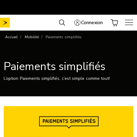
Aller
Mobilité sans frais de mise en service
Choisissez votre forfait
.
au
contenu
Connexion
Accueil
Mobilité
Paiements simplifiés
Paiements simplifiés
L’option Paiements simplifiés, c’est simple comme tout!