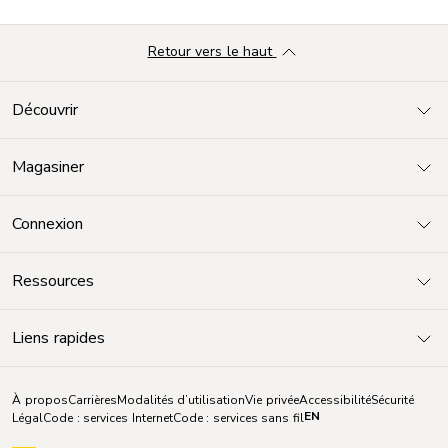
Retour vers le haut
Découvrir
Magasiner
Connexion
Ressources
Liens rapides
À propos
Carrières
Modalités d’utilisation
Vie privée
Accessibilité
Sécurité
EN
Légal
Code : services Internet
Code : services sans fil