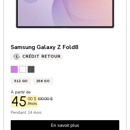
Samsung Galaxy Z Fold8
CRÉDIT RETOUR
Lavande
Crème
Graphite
512 GO
256 GO
À partir de
45
00
$
100,00 $
/mois
Pendant 24 mois
En savoir plus