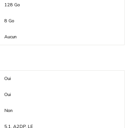
128 Go
8 Go
Aucun
Oui
Oui
Non
5.1, A2DP, LE