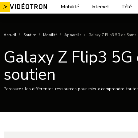
Aller
Mobilité
Internet
Télé
au
contenu
Accueil
Soutien
Mobilité
Appareils
Galaxy Z Flip3 5G de Samsung
Galaxy Z Flip3 5G 
soutien
Parcourez les différentes ressources pour mieux comprendre toutes 