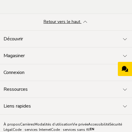
Retour vers le haut
Découvrir
Magasiner
Connexion
Ressources
Liens rapides
À propos
Carrières
Modalités d’utilisation
Vie privée
Accessibilité
Sécurité
EN
Légal
Code : services Internet
Code : services sans fil