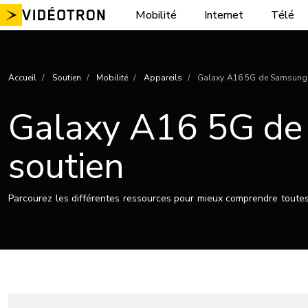
Aller
Mobilité
Internet
Télé
au
contenu
Accueil
Soutien
Mobilité
Appareils
Galaxy A16 5G de Samsung – 
Galaxy A16 5G de S
soutien
Parcourez les différentes ressources pour mieux comprendre toutes 