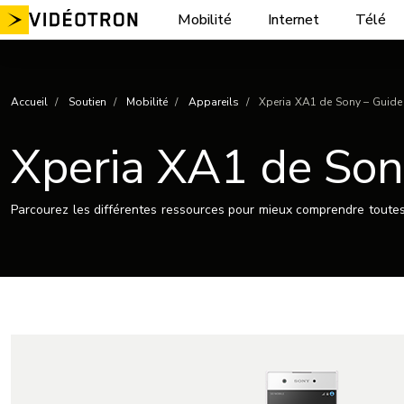
Aller
Mobilité
Internet
Télé
au
contenu
Accueil
Soutien
Mobilité
Appareils
Xperia XA1 de Sony – Guide d
Xperia XA1 de Sony
Parcourez les différentes ressources pour mieux comprendre toutes 