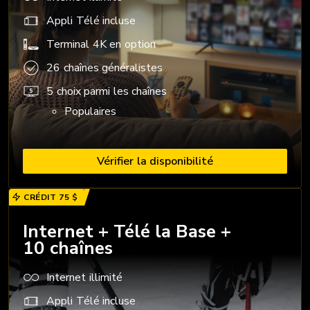
Appli Télé incluse
Terminal 4K en option
26 chaînes généralistes
5 choix parmi les chaînes
Populaires
Vérifier la disponibilité
CRÉDIT 75 $
Internet + Télé la Base +
10 chaînes
Internet illimité
Appli Télé incluse