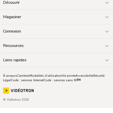
Découvrir
Magasiner
Connexion
Ressources
Liens rapides
À propos
Carrières
Modalités d’utilisation
Vie privée
Accessibilité
Sécurité
EN
Légal
Code : services Internet
Code : services sans fil
© Vidéotron 2026