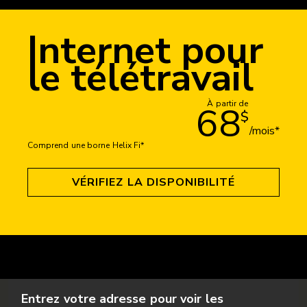
Internet pour
le télétravail
À partir de
68
$
/mois*
Comprend une borne Helix Fi*
VÉRIFIEZ LA DISPONIBILITÉ
Entrez votre adresse pour voir les