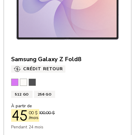
ÉCRAN
Résolution: 128 x 128 px
Type d’écran: ACL
Taille (diagonale en pouces): 2,8 po
Samsung Galaxy Z Fold8
CRÉDIT RETOUR
Lavande
Crème
Graphite
512 GO
256 GO
À partir de
45
00
$
100,00 $
/mois
Pendant 24 mois