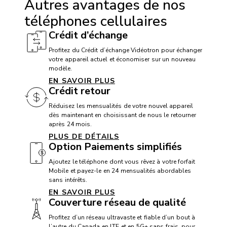
Autres avantages de nos
Compatibilité avec appareil auditif: Oui
téléphones cellulaires
TTY / ATS: Oui
Crédit d’échange
Compatibilité avec service T911: Oui
Profitez du Crédit d’échange Vidéotron pour échanger
Dispositif mains libres: Oui
votre appareil actuel et économiser sur un nouveau
modèle.
EN SAVOIR PLUS
Crédit retour
BATTERIE
Réduisez les mensualités de votre nouvel appareil
Batterie: 1850 mAh non amovible
dès maintenant en choisissant de nous le retourner
après 24 mois.
PLUS DE DÉTAILS
Option Paiements simplifiés
CAMÉRA
Ajoutez le téléphone dont vous rêvez à votre forfait
Appareil photo frontal: n/a
Mobile et payez-le en 24 mensualités abordables
sans intérêts.
Appareil photo arrière: 2 Mpx
EN SAVOIR PLUS
Couverture réseau de qualité
Caméra vidéo: 480p
Profitez d’un réseau ultravaste et fiable d’un bout à
l’autre du Canada en LTE et en 5G+ sans frais, pour