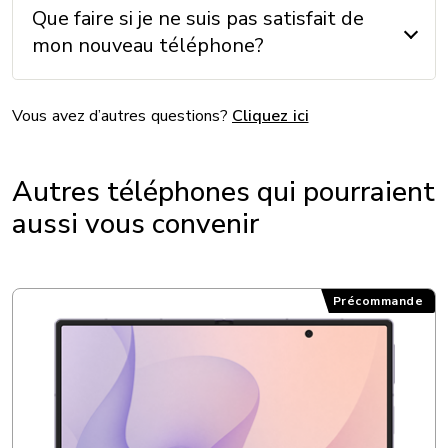
Que faire si je ne suis pas satisfait de
SYSTÈME D'EXPLOITATION
mon nouveau téléphone?
Système d’exploitation: Android Go
Vous avez d’autres questions?
Cliquez ici
AUTRES
Autres téléphones qui pourraient
Accéléromètre: non
aussi vous convenir
Boussole: non
GPS: Oui
Radio FM: non
Précommande
Format de carte SIM: nano Sim
PROCESSEUR
Processeur: Quadri-cœur Mediatek MT6739WW