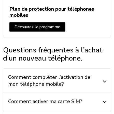
Épaisseur: 19,9 mm
Plan de protection pour téléphones
Poids: 140 g
mobiles
Découvrez le programme
INCLUS
Câble: Oui
Questions fréquentes à l’achat
Chargeur: Non
d’un nouveau téléphone.
Écouteurs: Non
Instructions: Non
Comment compléter l’activation de
mon téléphone mobile?
MÉMOIRE
Mémoire externe: Jusqu'à 128 Go
Comment activer ma carte SIM?
Mémoire interne: 8 Go + 1 Go (RAM)