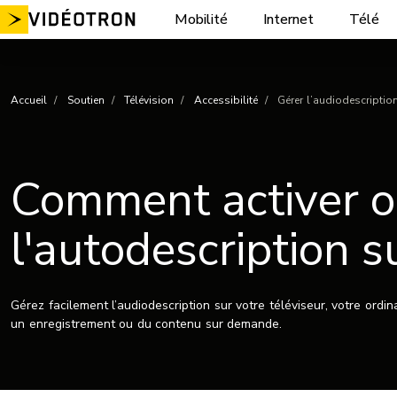
Aller
Mobilité
Internet
Télé
au
contenu
Accueil
Soutien
Télévision
Accessibilité
Gérer l’audiodescription
Comment activer o
l'autodescription s
Gérez facilement l’audiodescription sur votre téléviseur, votre ordin
un enregistrement ou du contenu sur demande.