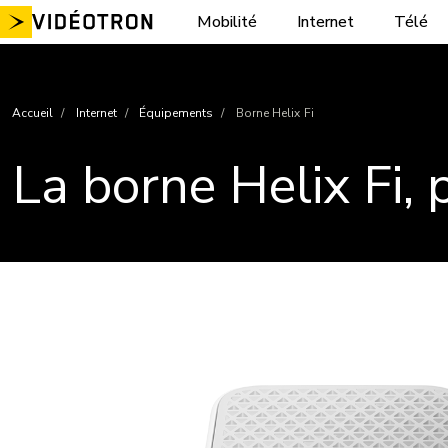
Aller
Mobilité
Internet
Télé
au
contenu
Accueil
Internet
Équipements
Borne Helix Fi
La borne Helix Fi, 