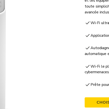
et les équipe
toute simplici
avancée inclus
Wi-Fi ultr
Application
Autodiagno
automatique e
Wi-Fi le p
cybermenaces
Prête pour
CHOI