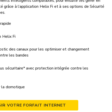
ments intelligents compatibles, pour ensuite les gérer en
té grâce à l’application Helix Fi et à ses options de Sécurité
es.
arapide
 Helix Fi
stic des canaux pour les optimiser et changement
ntre les bandes
lus sécuritaire* avec protection intégrée contre les
 la domotique
SIR VOTRE FORFAIT INTERNET