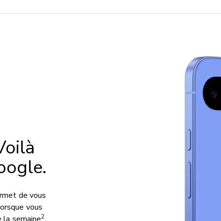
Voilà
oogle.
ermet de vous
 lorsque vous
2
e la semaine