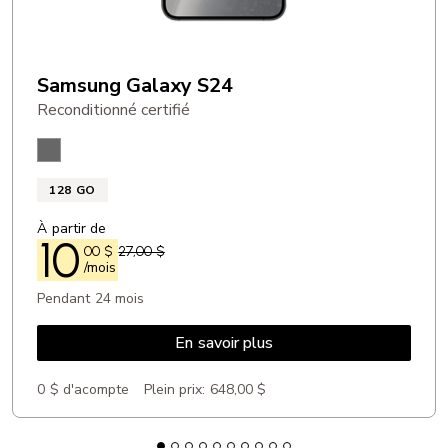
Type d’écran: DELOp
Taille (diagonale en pouces): 6,6 po
Samsung Galaxy S24
Reconditionné certifié
Noir Onyx
128 GO
À partir de
10
00
$
27,00 $
/mois
Pendant 24 mois
En savoir plus
0 $ d'acompte
Plein prix:
648,00 $