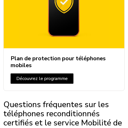
BATTERIE
5000 mAh non amovible
CAMÉRA
Plan de protection pour téléphones
Appareil photo frontal: 32 Mpx
mobiles
Appareil photo arrière: 50 + 13 Mpx
Découvrez le programme
Caméra vidéo: 4K
CONNECTIVITÉ
Questions fréquentes sur les
téléphones reconditionnés
5G+: Oui
certifiés et le service Mobilité de
Bluetooth: 5.2