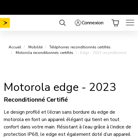
Aller
Mobilité sans frais de mise en service
Choisissez votre forfait
.
au
contenu
Connexion
Accueil
Mobilité
Téléphones reconditionnés certifiés
Motorola reconditionnés certifiés
Edge - 2023 reconditionné
Motorola edge - 2023
Reconditionné Certifié
Le design profilé et l’écran sans bordure du edge de
motorola en font un appareil élégant qui tient en tout
confort dans votre main. Résistant à l’eau grâce à l’indice de
protection IP68, le edge est également doté d’un appareil