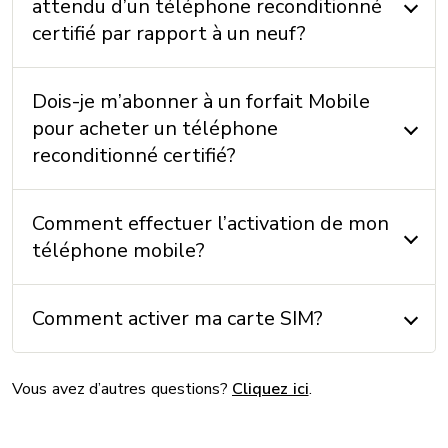
attendu d’un téléphone reconditionné
INCLUS
certifié par rapport à un neuf?
Câble: Oui
Chargeur: Non
Dois-je m’abonner à un forfait Mobile
Écouteurs: Non
pour acheter un téléphone
Instructions: Oui
reconditionné certifié?
MÉMOIRE
Comment effectuer l’activation de mon
téléphone mobile?
Mémoire externe: Non
Mémoire interne: 256 Go + 8 Go (RAM)
Comment activer ma carte SIM?
SYSTÈME D'EXPLOITATION
Vous avez d’autres questions?
Cliquez ici
.
Système d’exploitation: Android 14