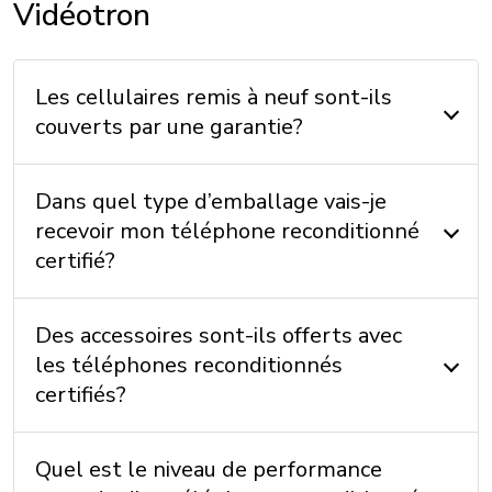
Vidéotron
Vitesse maximale:
Communication en champ proche (NFC): Oui
USB: USB C
Les cellulaires remis à neuf sont-ils
VoLTE avec Vidéotron: Oui
couverts par une garantie?
Wi-Fi: 802.11a/b/g/n/ac/ax
Appels Wi-Fi avec Vidéotron: Oui
Dans quel type d’emballage vais-je
recevoir mon téléphone reconditionné
certifié?
DIMENSIONS
Hauteur: 159,6 mm
Des accessoires sont-ils offerts avec
Largeur: 72 mm
les téléphones reconditionnés
Épaisseur: 8 mm
certifiés?
Poids: 174 g
Quel est le niveau de performance