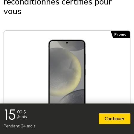
reconditionnés certifiés pour
ÉCRAN
vous
Résolution: 2556 x 1179 px
Type d’écran: Super Retina XDR
Promo
Taille (diagonale en pouces): 6,1 po
15
00
$
/mois
Continuer
Pendant 24 mois