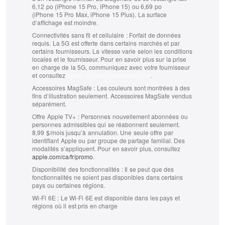
6,12 po (iPhone 15 Pro, iPhone 15) ou 6,69 po
(iPhone 15 Pro Max, iPhone 15 Plus). La surface
d’affichage est moindre.
Connectivités sans fil et cellulaire :
Forfait de données
requis. La 5G est offerte dans certains marchés et par
certains fournisseurs. La vitesse varie selon les conditions
locales et le fournisseur. Pour en savoir plus sur la prise
en charge de la 5G, communiquez avec votre fournisseur
et consultez
apple.com/ca/fr/iphone/cellular
.
Accessoires MagSafe :
Les couleurs sont montrées à des
fins d’illustration seulement. Accessoires MagSafe vendus
séparément.
Offre Apple TV+ :
Personnes nouvellement abonnées ou
personnes admissibles qui se réabonnent seulement.
8,99 $/mois jusqu’à annulation. Une seule offre par
identifiant Apple ou par groupe de partage familial. Des
modalités s’appliquent. Pour en savoir plus, consultez
apple.com/ca/fr/promo
.
Disponibilité des fonctionnalités :
Il se peut que des
fonctionnalités ne soient pas disponibles dans certains
pays ou certaines régions.
Wi-Fi 6E :
Le Wi‑Fi 6E est disponible dans les pays et
régions où il est pris en charge