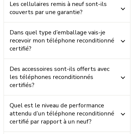
Les cellulaires remis à neuf sont-ils
couverts par une garantie?
INCLUS
Câble: Oui
Dans quel type d’emballage vais-je
recevoir mon téléphone reconditionné
Chargeur: Non
certifié?
Écouteurs: Non
Instructions: Non
Des accessoires sont-ils offerts avec
les téléphones reconditionnés
MÉMOIRE
certifiés?
Mémoire externe: Non
Mémoire interne: 128 Go/ 256 Go/ 512 Go + 8 Go
Quel est le niveau de performance
(RAM)
attendu d’un téléphone reconditionné
certifié par rapport à un neuf?