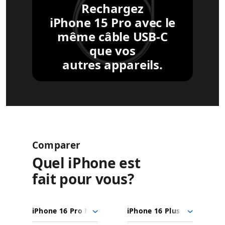
Rechargez
iPhone 15 Pro avec le
même câble
USB-C
que vos
autres appareils.
Comparer
Quel iPhone est
fait pour vous?
iPhone 16
Choisir
Sélectionner
Sélectionner
Pro Max
des
un
un