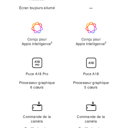
Ne
Écran toujours allumé
—
s’applique
Ne
pas
s’applique
Apple
pas
Intelligence
Conçu pour
Conçu pour
◊
◊
Apple Intelligence
Mention légale
Apple Intelligence
Mention léga
Puce
Puce A18 Pro
Puce A18
Processeur graphique
Processeur graphique
6 cœurs
5 cœurs
Commande
de
Commande de la
Commande de la
la
caméra
caméra
caméra