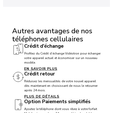
ACCESSIBILITÉ
Compatibilité avec appareil auditif: Oui
Autres avantages de nos
TTY / ATS: Oui
téléphones cellulaires
Compatibilité avec service T911: Oui
Crédit d’échange
Dispositif mains libres: Oui
Profitez du Crédit d’échange Vidéotron pour échanger
votre appareil actuel et économiser sur un nouveau
modèle.
CAMÉRA
EN SAVOIR PLUS
Crédit retour
Appareil photo frontal: 12 Mpx
Réduisez les mensualités de votre nouvel appareil
Appareil photo arrière: 48 + 12 + 12 Mpx
dès maintenant en choisissant de nous le retourner
après 24 mois.
Caméra vidéo: 4K
PLUS DE DÉTAILS
Option Paiements simplifiés
Ajoutez le téléphone dont vous rêvez à votre forfait