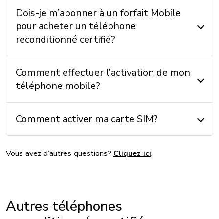
SYSTÈME D'EXPLOITATION
Dois-je m’abonner à un forfait Mobile
Système d’exploitation: iOS 17
pour acheter un téléphone
reconditionné certifié?
AUTRES
Comment effectuer l’activation de mon
Accéléromètre: Oui
téléphone mobile?
Boussole: Oui
GPS: Oui
Comment activer ma carte SIM?
Radio FM: Oui
Format de carte SIM: nano Sim
Vous avez d’autres questions?
Cliquez ici
.
PROCESSEUR
Processeur: Puce A17 Pro
Autres téléphones