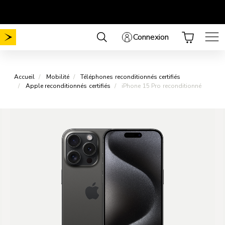
Aller
Mobilité sans frais de mise en service
Choisissez votre forfait
.
au
contenu
Connexion
Accueil
Mobilité
Téléphones reconditionnés certifiés
Apple reconditionnés certifiés
iPhone 15 Pro reconditionné