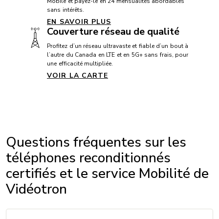
CONNECTIVITÉ
Mobile et payez-le en 24 mensualités abordables
sans intérêts.
5G+: Oui
EN SAVOIR PLUS
Couverture réseau de qualité
Bluetooth: 5.3
Profitez d’un réseau ultravaste et fiable d’un bout à
Communication en champ proche (NFC): Oui
l’autre du Canada en LTE et en 5G+ sans frais, pour
USB: USB C
une efficacité multipliée.
VOIR LA CARTE
VoLTE avec Vidéotron: Oui
Wi-Fi: Wifi 6
Appels Wi-Fi avec Vidéotron: Oui
Questions fréquentes sur les
DIMENSIONS
téléphones reconditionnés
Hauteur: 146,6 mm
certifiés et le service Mobilité de
Largeur: 70,6 mm
Vidéotron
Épaisseur: 8,2 mm
Poids: 187 g