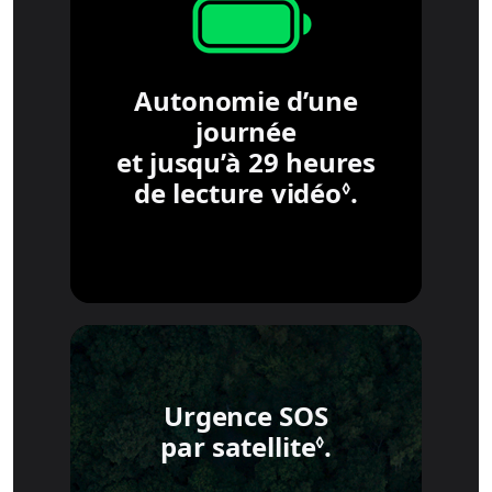
Autonomie d’une
journée
et jusqu’à 29 heures
de lecture vidéo
Mention lé
.
◊
Urgence SOS
par satellite
Mention léga
.
◊