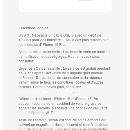
◊
Mentions légales
USB 3 :
Nécessite un câble USB 3 avec un débit de
10 Gb/s pour des transferts jusqu’à 20x plus rapides sur
les modèles d’iPhone 15 Pro.
Alimentation et autonomie :
L’autonomie varie en fonction
de l’utilisation et des réglages. Pour en savoir plus,
consultez
apple.com/ca/fr/batteries
.
Urgence SOS par satellite :
Le service est gratuit pendant
deux ans après l’activation de n’importe quel modèle
d’iPhone 15. Les délais de connexion et de réponse
varient selon le lieu, les conditions locales et d’autres
facteurs. Pour en savoir plus, consultez
support.apple.com/fr-ca/HT213885
.
Détection d’accident :
iPhone 15 et iPhone 15 Pro
peuvent reconnaître un accident de voiture grave et
appeler les secours. Nécessite une connexion cellulaire
ou la téléphonie Wi-Fi.
Taille de l’écran :
L’écran est doté de coins arrondis qui
suivent un magnifique design incurvé et sont à l’intérieur
d’un rectangle normal. La diagonale de ce rectangle fait