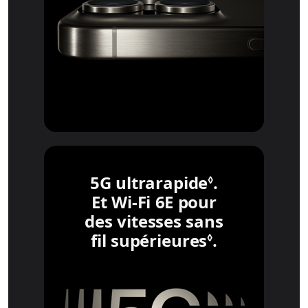
5G ultrarapide
Mention lé
.
◊
Et Wi-Fi 6E pour
des vitesses sans
fil supérieures
Mention lé
.
◊