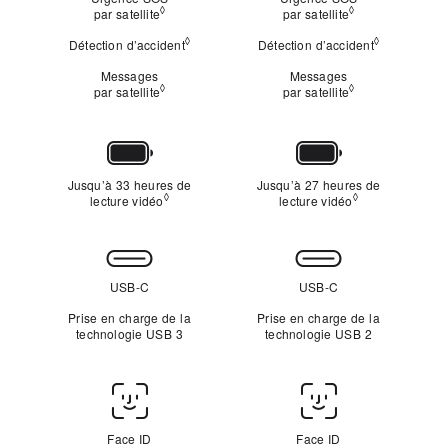
◊
◊
par satellite
Mention légale
par satellite
Mention légale
◊
◊
Détection d’accident
Mention légale
Détection d’accident
Mention lég
Messages
Messages
◊
◊
par satellite
Mention légale
par satellite
Mention légale
Autonomie
Jusqu’à 33 heures de
Jusqu’à 27 heures de
◊
◊
lecture vidéo
Mention légale
lecture vidéo
Mention légale
Connectivité
USB-C
USB-C
Prise en charge de la
Prise en charge de la
technologie USB 3
technologie USB 2
Face
ID/Touch ID
Face ID
Face ID