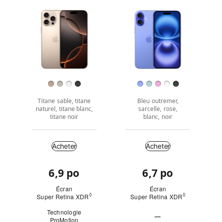
iPhone 16 Plus
modèles
modèle
modèle
Images
à
comparer.
Fini
Titane sable, titane
Bleu outremer,
naturel, titane blanc,
sarcelle, rose,
titane noir
blanc, noir
Acheter
Acheter
Acheter
6,9 po
6,7 po
Coup
d’œil
Écran
Écran
◊
◊
Super Retina XDR
Mention légale
Super Retina XDR
Mention léga
Technologie
—
ProMotion