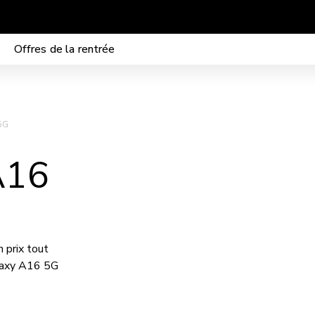
Mobilité sans frais de mise en service
Offres de la rentrée
5G
A16
 prix tout
alaxy A16 5G