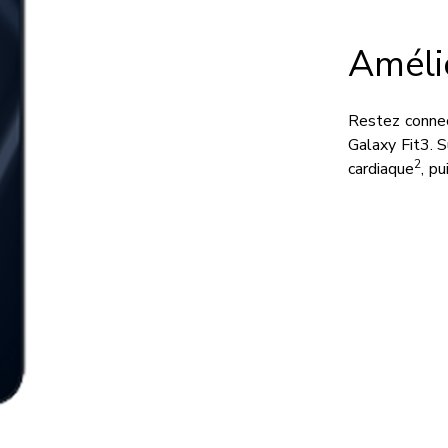
Améli
Restez connec
Galaxy Fit3. 
2
cardiaque
, p