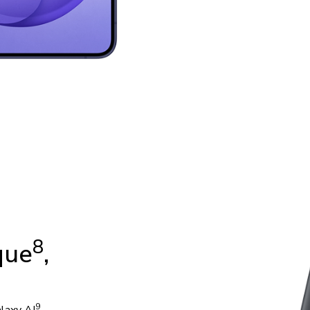
8
que
,
9