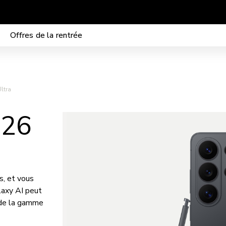
Mobilité sans frais de mise en service
Offres de la rentrée
ltra
S26
s, et vous
laxy AI peut
e de la gamme