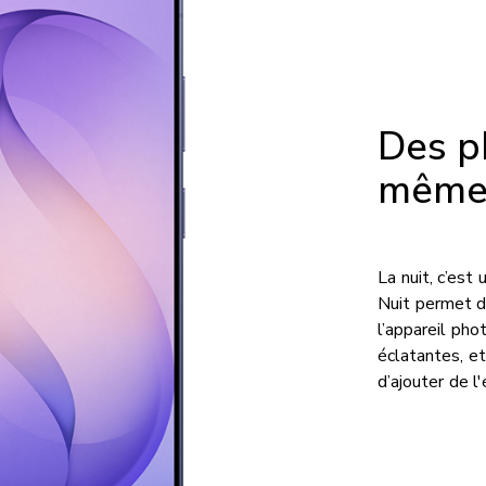
Des ph
même 
La nuit, c’es
Nuit permet d
l’appareil pho
éclatantes, e
d’ajouter de l'