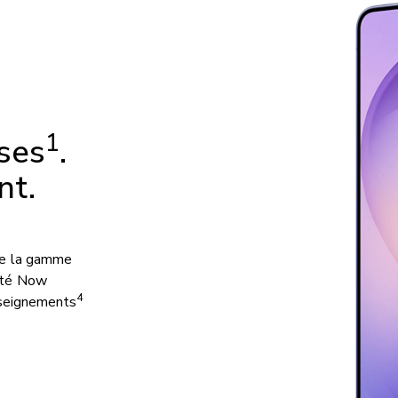
1
ses
.
nt.
de la gamme
lité Now
4
nseignements