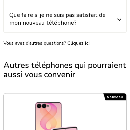
SYSTÈME D'EXPLOITATION
Que faire si je ne suis pas satisfait de
mon nouveau téléphone?
Système d’exploitation: Android 15
Vous avez d’autres questions?
Cliquez ici
AUTRES
Accéléromètre: Oui
Autres téléphones qui pourraient
Boussole: Oui
aussi vous convenir
GPS: Oui
Radio FM: Non
Format de carte SIM: nano Sim
Samsung Galaxy Z Flip8
Nouveau
PROCESSEUR
Processeur: Qualcomm SM6475