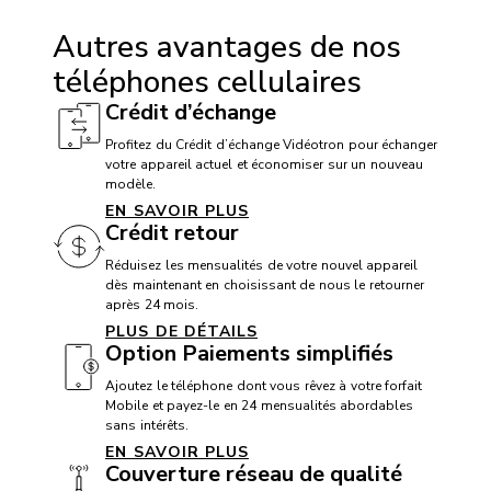
Compatibilité avec appareil auditif: Oui
Autres avantages de nos
TTY / ATS: Oui
téléphones cellulaires
Compatibilité avec service T911: Oui
Crédit d’échange
Dispositif mains libres: Oui
Profitez du Crédit d’échange Vidéotron pour échanger
votre appareil actuel et économiser sur un nouveau
modèle.
BATTERIE
EN SAVOIR PLUS
Crédit retour
Batterie: 5000 mAh non amovible
Réduisez les mensualités de votre nouvel appareil
dès maintenant en choisissant de nous le retourner
après 24 mois.
PLUS DE DÉTAILS
CAMÉRA
Option Paiements simplifiés
Appareil photo frontal: 12 Mpx
Ajoutez le téléphone dont vous rêvez à votre forfait
Appareil photo arrière: 50 + 8 + 5 Mpx
Mobile et payez-le en 24 mensualités abordables
sans intérêts.
Caméra vidéo: 1080p
EN SAVOIR PLUS
Couverture réseau de qualité