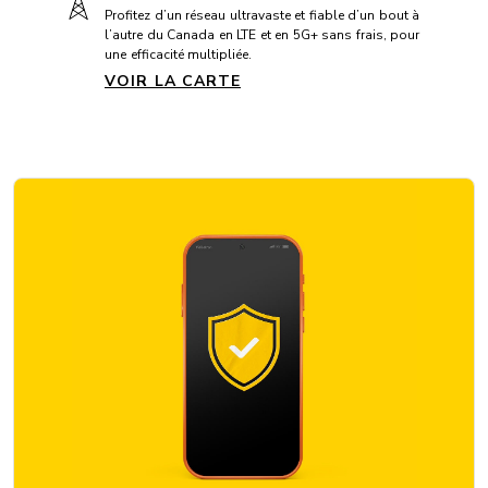
Profitez d’un réseau ultravaste et fiable d’un bout à
CONNECTIVITÉ
l’autre du Canada en LTE et en 5G+ sans frais, pour
une efficacité multipliée.
5G+: Oui
VOIR LA CARTE
Bluetooth: 5.3
Vitesse maximale:
Communication en champ proche (NFC): Oui
USB: USB C
VoLTE avec Vidéotron: Oui
Appareil photo arrière: 50 + 8 + 5 Mpx
Appels Wi-Fi avec Vidéotron: Oui
DIMENSIONS
Hauteur: 162,7 mm
Largeur: 78 mm