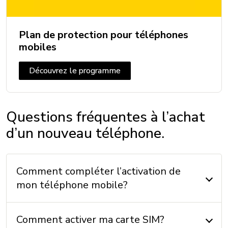
Épaisseur: 7,4 mm
Poids: 195 g
Plan de protection pour téléphones
mobiles
INCLUS
Découvrez le programme
Câble: Oui
Chargeur: Non
Questions fréquentes à l’achat
Écouteurs: Non
d’un nouveau téléphone.
Instructions: Oui
Comment compléter l’activation de
MÉMOIRE
mon téléphone mobile?
Mémoire externe: Jusqu'à 1 To
Mémoire interne: 128 Go + 6 Go (RAM)
Comment activer ma carte SIM?