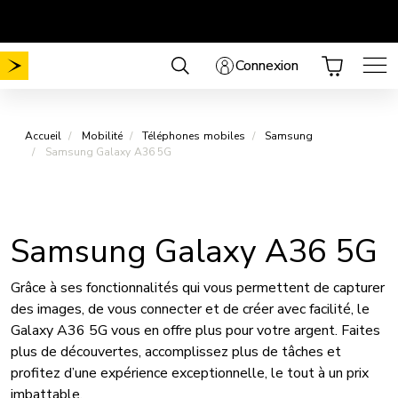
Aller
Mobilité sans frais de mise en service
Choisissez votre forfait
.
au
contenu
Connexion
Accueil
Mobilité
Téléphones mobiles
Samsung
Samsung Galaxy A36 5G
Samsung Galaxy A36 5G
Grâce à ses fonctionnalités qui vous permettent de capturer
des images, de vous connecter et de créer avec facilité, le
Galaxy A36 5G vous en offre plus pour votre argent. Faites
plus de découvertes, accomplissez plus de tâches et
profitez d’une expérience exceptionnelle, le tout à un prix
imbattable.