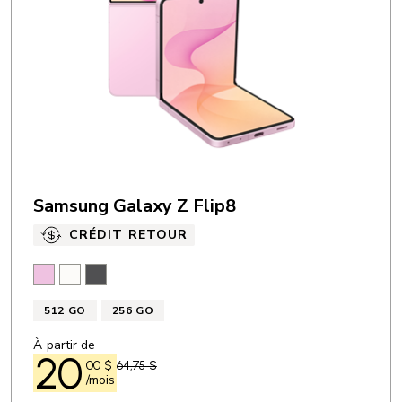
ÉCRAN
Résolution: 2340 x 1080 px
Type d’écran: DELO
Taille (diagonale en pouces): 6,7 po
Samsung Galaxy Z Flip8
CRÉDIT RETOUR
Rose
Crème
Graphite
512 GO
256 GO
À partir de
20
00
$
64,75 $
/mois