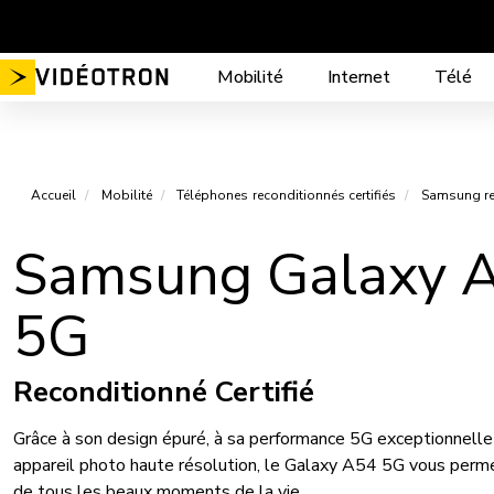
Aller
au
contenu
Mobilité
Internet
Télé
Accueil
Mobilité
Téléphones reconditionnés certifiés
Samsung rec
Samsung Galaxy 
5G
Reconditionné Certifié
Grâce à son design épuré, à sa performance 5G exceptionnelle
appareil photo haute résolution, le Galaxy A54 5G vous perme
de tous les beaux moments de la vie.