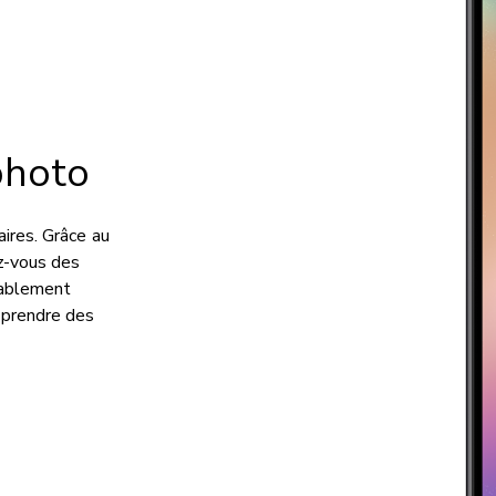
photo
aires. Grâce au
z-vous des
yablement
 prendre des