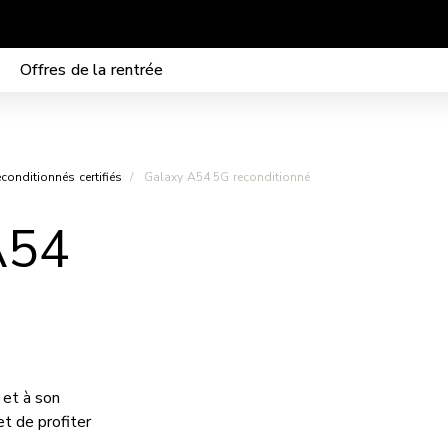
Mobilité sans frais de mise en service
Offres de la rentrée
onditionnés certifiés
Galaxy A54 5G reconditionné
A54
 et à son
t de profiter