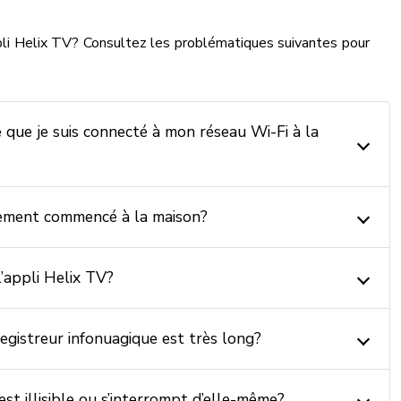
pli Helix TV? Consultez les problématiques suivantes pour
 que je suis connecté à mon réseau Wi-Fi à la
nement commencé à la maison?
l’appli Helix TV?
gistreur infonuagique est très long?
 est illisible ou s’interrompt d’elle-même?