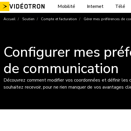
Aller
Mobilité
Internet
Télé
au
contenu
Accueil
Soutien
Compte et facturation
Gérer mes préférences de c
Configurer mes pré
de communication
Découvrez comment modifier vos coordonnées et définir les
souhaitez recevoir, pour ne rien manquer de vos avantages cli