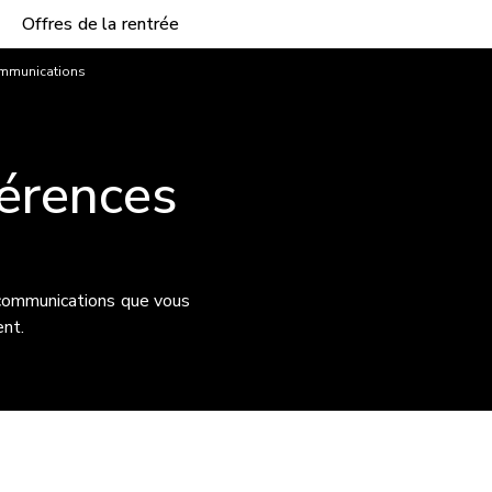
Offres de la rentrée
ommunications
férences
 communications que vous
ent.