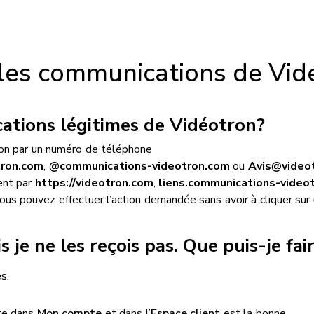
 les communications de Vid
tions légitimes de Vidéotron?
non par un numéro de téléphone
ron.com
,
@communications-videotron.com
ou
Avis@video
ent par
https://videotron.com
,
liens.communications-video
 pouvez effectuer l’action demandée sans avoir à cliquer sur un
 je ne les reçois pas. Que puis-je fai
s.
ite dans
Mon compte
et dans l’
Espace client
est la bonne.