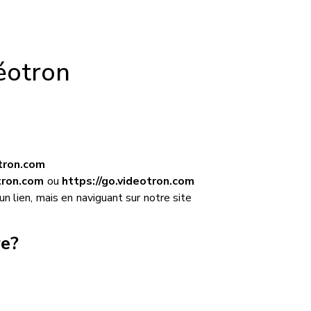
éotron
tron.com
tron.com
ou
https://go.videotron.com
 lien, mais en naviguant sur notre site
re?