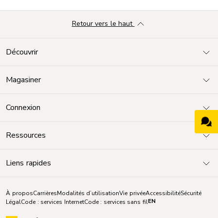
Retour vers le haut
Découvrir
Magasiner
Connexion
Ressources
Liens rapides
À propos
Carrières
Modalités d’utilisation
Vie privée
Accessibilité
Sécurité
EN
Légal
Code : services Internet
Code : services sans fil