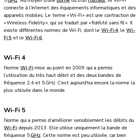
5
GHz
. Au moyen d’une
borne
ou d’un
routeur
, le Wi-Fi
connecte à l’Internet des équipements informatiques et des
appareils mobiles. Le terme « Wi-Fi » est une contraction de
« Wireless Fidelity », qui se traduit par « fidélité sans fil ». Il
existe différentes normes de Wi-Fi, dont le
Wi-Fi 4
, le
Wi-
Fi 5
et le
Wi-Fi 6
.
Wi-Fi 4
Norme
Wi-Fi
mise au point en 2009 qui a permis
l’utilisation du très haut débit et des deux bandes de
fréquence 2,4 et 5 GHz. C’est aujourd’hui encore la norme la
plus utilisée dans le monde.
Wi-Fi 5
Norme qui a permis d’améliorer sensiblement les débits du
Wi-Fi
depuis 2013. Elle utilise uniquement la bande de
fréquence 5
GHz
. Cette norme est peu utilisée, car bien